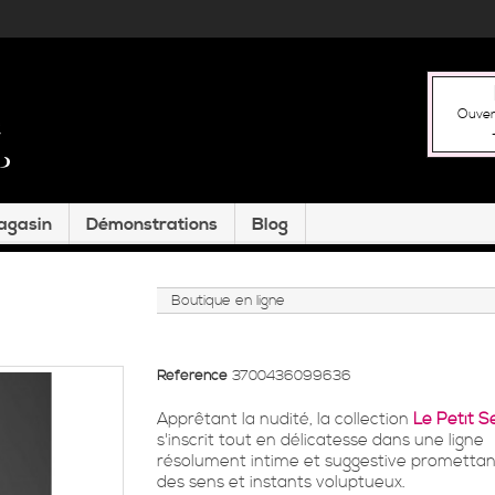
Ouver
magasin
Démonstrations
Blog
Boutique en ligne
Référence
3700436099636
Apprêtant la nudité, la collection
Le Petit S
s'inscrit tout en délicatesse dans une ligne
résolument intime et suggestive promettant
des sens et instants voluptueux.