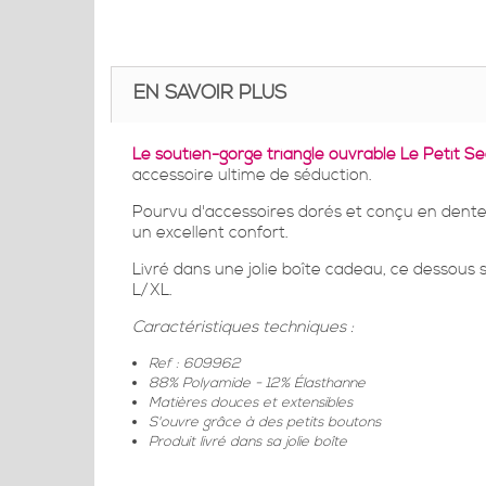
EN SAVOIR PLUS
Le soutien-gorge triangle ouvrable Le Petit Se
accessoire ultime de séduction.
Pourvu d'accessoires dorés et conçu en dentel
un excellent confort.
Livré dans une jolie boîte cadeau, ce dessous se
L/XL.
Caractéristiques techniques :
Ref : 609962
88% Polyamide - 12% Élasthanne
Matières douces et extensibles
S'ouvre grâce à des petits boutons
Produit livré dans sa jolie boîte