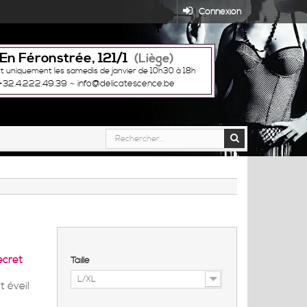
Connexion
En Féronstrée, 121/1
(Liège)
t uniquement les samedis de janvier de 10h30 à 18h
+32.4.222.49.39
~
info@delicatescence.be
ecret
Taille
L/XL
 éveil