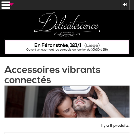
En Féronstrée, 121/1
(Liège)
Ouvert uniquement les samedis de janvier de 10h30 à 18h
Accessoires vibrants
connectés
Il y a 8 produits.