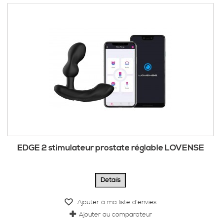
EDGE 2 stimulateur prostate réglable LOVENSE
Détails
Ajouter à ma liste d'envies
Ajouter au comparateur