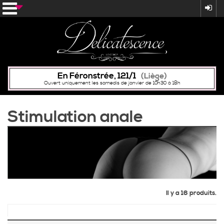
En Féronstrée, 121/1
(Liège)
Ouvert uniquement les samedis de janvier de 10h30 à 18h
Stimulation anale
Il y a 16 produits.