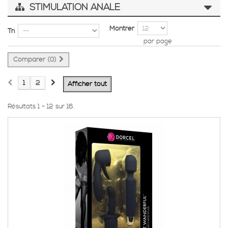
STIMULATION ANALE
Montrer
Tri
par page
Comparer (
0
)
1
2
Afficher tout
Résultats 1 - 12 sur 16.