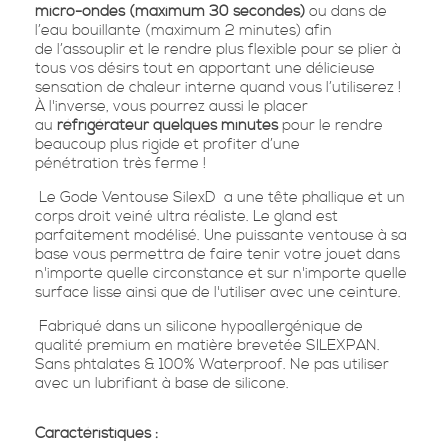
micro-ondes (maximum 30 secondes)
ou dans de
l’eau bouillante (maximum 2 minutes) afin
de
l’assouplir
et le rendre plus
flexible
pour se plier à
tous vos désirs tout en apportant une délicieuse
sensation de
chaleur interne
quand vous l’utiliserez !
À l'inverse, vous pourrez aussi le placer
au
réfrigérateur quelques minutes
pour le rendre
beaucoup plus
rigide
et profiter d’une
pénétration
très ferme
!
Le
Gode Ventouse SilexD
a une tête phallique et un
corps droit veiné ultra
réaliste
. Le gland est
parfaitement modélisé. Une
puissante ventouse
à sa
base vous permettra de faire tenir votre jouet dans
n'importe quelle circonstance et sur n'importe quelle
surface lisse ainsi que de l'utiliser avec une ceinture.
Fabriqué dans un
silicone
hypoallergénique de
qualité premium en matière brevetée SILEXPAN.
Sans phtalates & 100%
Waterproof
. Ne pas utiliser
avec un lubrifiant à base de silicone.
Caractéristiques :