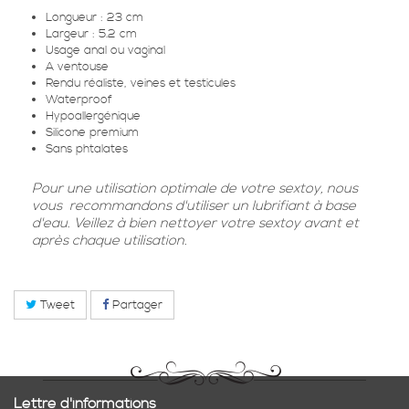
Longueur : 23 cm
Largeur : 5.2 cm
Usage anal ou vaginal
A ventouse
Rendu réaliste, veines et testicules
Waterproof
Hypoallergénique
Silicone premium
Sans phtalates
Pour une utilisation optimale de votre sextoy, nous
vous recommandons d'utiliser un lubrifiant à base
d'eau. Veillez à bien nettoyer votre sextoy avant et
après chaque utilisation.
Tweet
Partager
Lettre d'informations