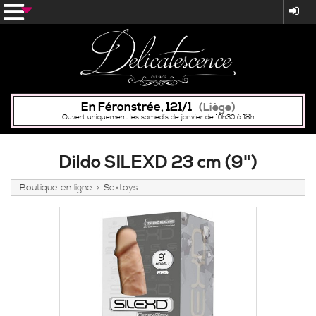
En Féronstrée, 121/1
(Liège)
Ouvert uniquement les samedis de janvier de 10h30 à 18h
Dildo SILEXD 23 cm (9")
Boutique en ligne
Sextoys
>