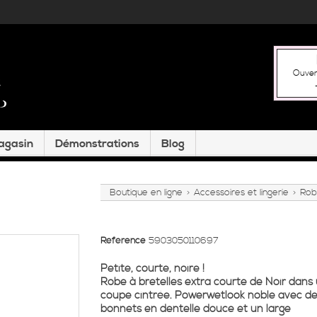
Ouver
magasin
Démonstrations
Blog
Boutique en ligne
Accessoires et lingerie
Rob
>
>
Référence
5903050110697
Petite, courte, noire !
Robe à bretelles extra courte de Noir dans
coupe cintrée. Powerwetlook noble avec d
bonnets en dentelle douce et un large