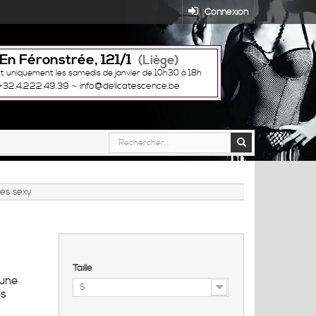
Connexion
En Féronstrée, 121/1
(Liège)
t uniquement les samedis de janvier de 10h30 à 18h
+32.4.222.49.39
~
info@delicatescence.be
es sexy
Taille
 une
S
es