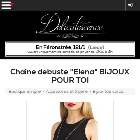
En Féronstrée, 121/1
(Liège)
Ouvert uniquement les samedis de janvier de 10h30 à 18h
Chaine debuste "Elena" BIJOUX
POUR TOI
Boutique en ligne
Accessoires et lingerie
Bijoux (de corps)
>
>