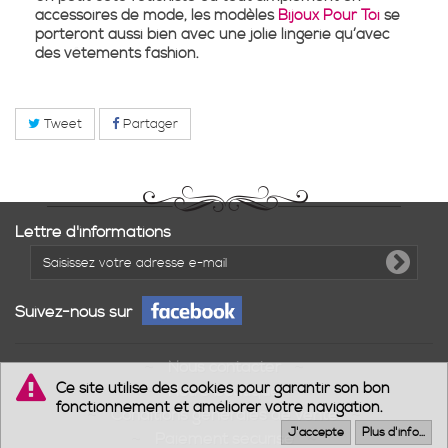
accessoires de mode, les modèles
Bijoux Pour Toi
se
porteront aussi bien avec une jolie lingerie qu’avec
des vêtements fashion.
Tweet
Partager
Lettre d'informations
Suivez-nous sur
Nous contacter
Ce site utilise des cookies pour garantir son bon
Notre boutique
fonctionnement et améliorer votre navigation.
Conditions générales de vente
J'accepte
Plus d'info...
Paiement sécurisé