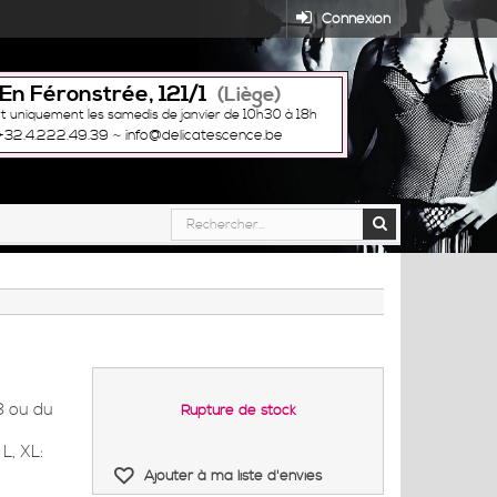
Connexion
En Féronstrée, 121/1
(Liège)
t uniquement les samedis de janvier de 10h30 à 18h
+32.4.222.49.39
~
info@delicatescence.be
8 ou du
Rupture de stock
L, XL:
Ajouter à ma liste d'envies