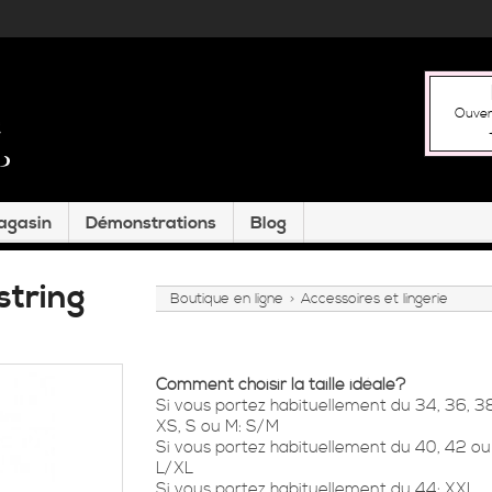
Ouver
magasin
Démonstrations
Blog
string
Boutique en ligne
Accessoires et lingerie
>
Comment choisir la taille idéale?
Si vous portez habituellement du 34, 36, 3
XS, S ou M: S/M
Si vous portez habituellement du 40, 42 ou 
L/XL
Si vous portez habituellement du 44: XXL