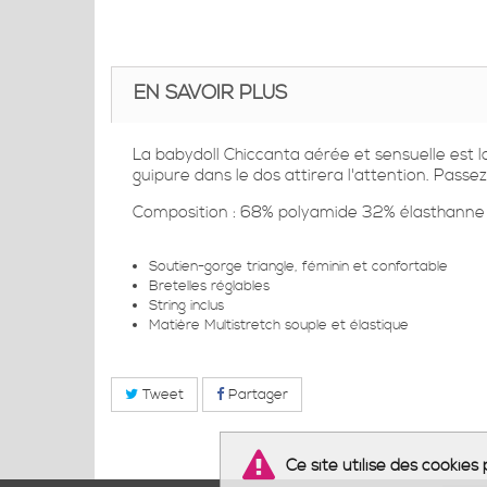
EN SAVOIR PLUS
La babydoll Chiccanta aérée et sensuelle est 
guipure dans le dos attirera l'attention. Pass
Composition : 68% polyamide 32% élasthanne
Soutien-gorge triangle, féminin et confortable
Bretelles réglables
String inclus
Matière Multistretch souple et élastique
Tweet
Partager
Ce site utilise des cookie