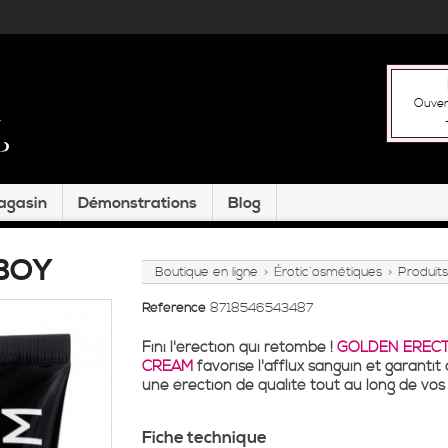
Ouver
magasin
Démonstrations
Blog
 BOY
Boutique en ligne
Érotic´osmétiques
Produits
>
>
Référence
8718546543487
Fini l'érection qui retombe !
GOLDEN EREC
CREAM
favorise l'afflux sanguin et garantit 
une érection de qualité tout au long de vos
Fiche technique