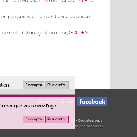
intien de l'érection.
BIG BOY GLODEN ERECT
en perspective, ... Un petit coup de pouce
 de mal ;-) . Sans goût ni odeur,
GOLDEN
tion.
J'accepte
Plus d'info...
Suivez-nous sur
firmer que vous avez l'âge
J'accepte
Plus d'info...
© 2022 - Delicatescence
Site par Neodiensis