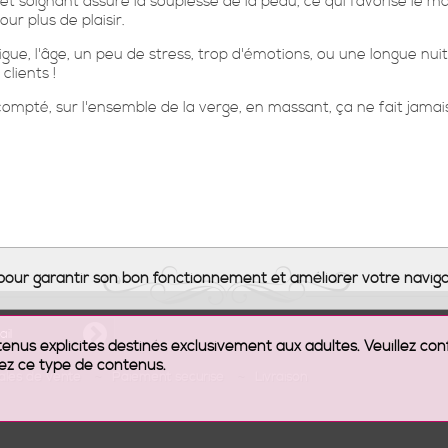
et soignant assure la souplesse de la peau, ce qui favorise le ma
ur plus de plaisir.
, l'âge, un peu de stress, trop d'émotions, ou une longue nuit 
lients !
ompté, sur l'ensemble de la verge, en massant, ça ne fait jamais
s pour garantir son bon fonctionnement et améliorer votre naviga
nus explicites destinés exclusivement aux adultes. Veuillez con
ez ce type de contenus.
rales de vente
Paiement sécurisé
Livraison