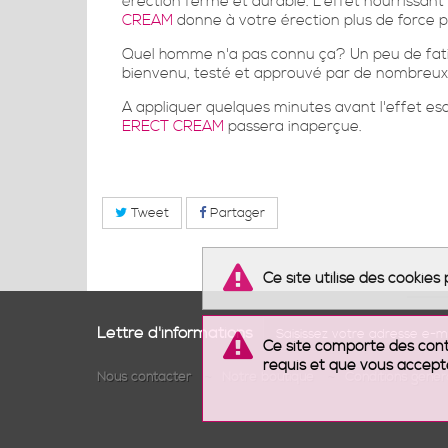
érection ferme et durable. L'effet nourrissant 
CREAM
donne à votre érection plus de force po
Quel homme n'a pas connu ça? Un peu de fatigue
bienvenu, testé et approuvé par de nombreux c
A appliquer quelques minutes avant l'effet esc
ERECT CREAM
passera inaperçue.
Tweet
Partager
Ce site utilise des cookie
Lettre d'informations
Ce site comporte des conte
requis et que vous accept
Nous contacter
Notre boutique
Conditions géné