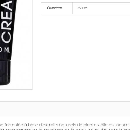
Quantité
50 ml
 formulée à base d'extraits naturels de plantes, elle est nourris