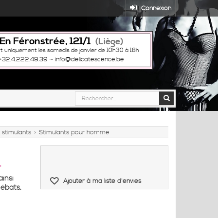
Connexion
En Féronstrée, 121/1
(Liège)
t uniquement les samedis de janvier de 10h30 à 18h
+32.4.222.49.39
~
info@delicatescence.be
 stimulants
Stimulants pour homme
>
T
ainsi
Ajouter à ma liste d'envies
 ébats.