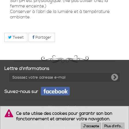
Son pH est physiologique. (Ne pas utiliser chez la
femme enceinte.)
Conserver à l’abri de la lumière et à température
ambiante.
Tweet
Partager
Lettre d'informations
Suivez-nous sur
Nous contacter
Ce site utilise des cookies pour garantir son bon
Notre boutique
fonctionnement et améliorer votre navigation.
Conditions générales de vente
J'accepte
Plus d'info...
Paiement sécurisé