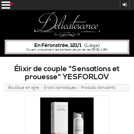
En Féronstrée, 121/1
(Liège)
Ouvert uniquement les samedis de janvier de 10h30 à 18h
Élixir de couple "Sensations et
prouesse" YESFORLOV
Boutique en ligne
Érotic´osmétiques
Produits stimulants
>
>