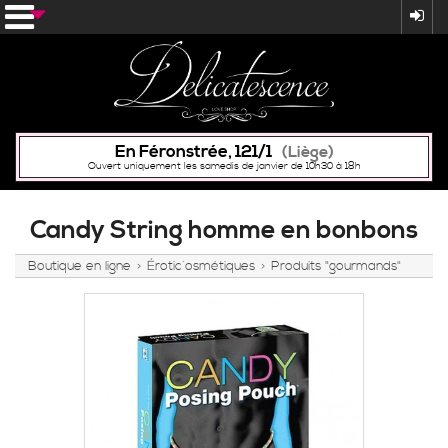
En Féronstrée, 121/1
(Liège)
Ouvert uniquement les samedis de janvier de 10h30 à 18h
Candy String homme en bonbons
Boutique en ligne
Érotic´osmétiques
Produits "gourmands"
>
>