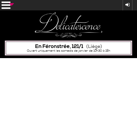
En Féronstrée, 121/1
(Liège)
Ouvert uniquement les samedis de janvier de 10h30 à 18h