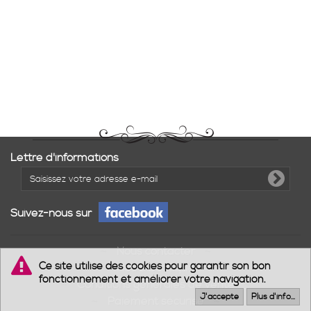
Lettre d'informations
Suivez-nous sur
Nous contacter
Ce site utilise des cookies pour garantir son bon
Notre boutique
fonctionnement et améliorer votre navigation.
Conditions générales de vente
J'accepte
Plus d'info...
Paiement sécurisé