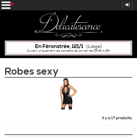
En Féronstrée, 121/1
(Liège)
Ouvert uniquement les samedis de janvier de 10h30 à 18h
Robes sexy
Il y a 17 produits.