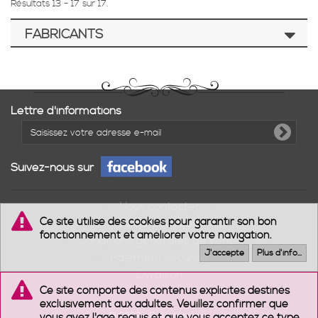
Résultats 13 - 17 sur 17.
FABRICANTS
Lettre d'informations
Suivez-nous sur
Nous contacter
Ce site utilise des cookies pour garantir son bon
Notre boutique
fonctionnement et améliorer votre navigation.
Conditions générales de vente
J'accepte
Plus d'info...
Paiement sécurisé
Livraison
Ce site comporte des contenus explicites destinés
exclusivement aux adultes. Veuillez confirmer que
vous avez l'âge requis et que vous acceptez ce type
© 2022 - Delicatescence