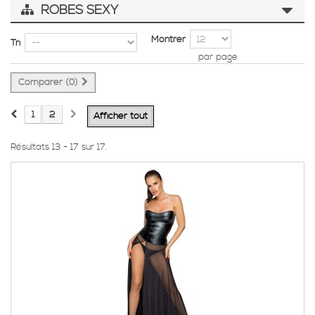
ROBES SEXY
Montrer
Tri
par page
Comparer (
0
)
1
2
Afficher tout
Résultats 13 - 17 sur 17.